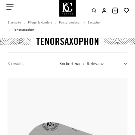
Aller
au
contenu
Menu
Startseite
Pflege & Komfort
Polstertrockner
Saxophon
Tenorsaxophon
TENORSAXOPHON
3 results
Sortiert nach:
Relevanz