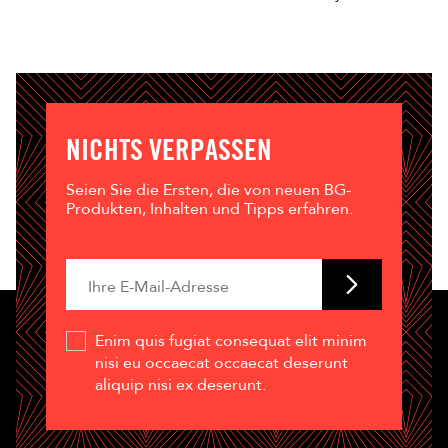
NICHTS VERPASSEN
Seien Sie die Ersten, die von neuen BG-
Produkten, Inhalten und Tipps erfahren.
Enim quis fugiat consequat elit minim
nisi eu occaecat occaecat deserunt
aliquip nisi ex deserunt.