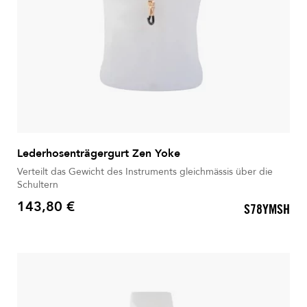
Lederhosenträgergurt Zen Yoke
Verteilt das Gewicht des Instruments gleichmässis über die
Schultern
143,80 €
S78YMSH
Preis