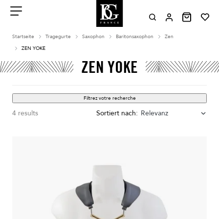
Aller
au
contenu
Menu
Startseite
Tragegurte
Saxophon
Baritonsaxophon
Zen
ZEN YOKE
ZEN YOKE
Filtrez votre recherche
4 results
Sortiert nach:
Relevanz