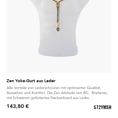
Zen Yoke-Gurt aus Leder
Alle Vorteile von Lederschnüren mit optimierter Qualität,
Aussehen und Komfort. Die Zen Attitude von BG. Breiteres,
mit Schwamm gefüttertes Nackenband aus Leder,
Metallspreizer mit verstellbarer Schnur, plastifizierter Metall-
143,80 €
S72YMSH
Pumpkarabiner (um Stöße und Kratzer zu vermeiden). BG
Preis
bietet Ihnen für jeden Moment und jede Situation sowie für
jede Art von Design einen passenden Gurt.