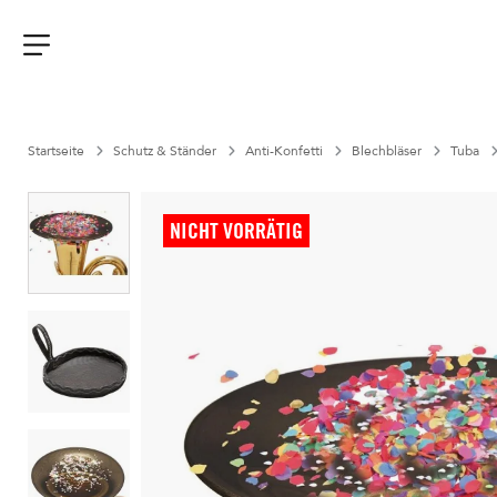
Aller
au
contenu
Menu
Startseite
Schutz & Ständer
Anti-Konfetti
Blechbläser
Tuba
NICHT VORRÄTIG