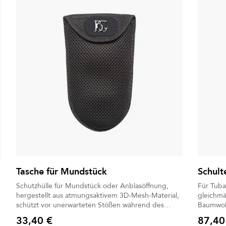
Tasche für Mundstück
Schult
Schutzhülle für Mundstück oder Anblasöffnung,
Für Tuba u
hergestellt aus atmungsaktivem 3D-Mesh-Material,
gleichmässig 
schützt vor unerwarteten Stößen während des
Baumwollpolster, zw
Transports und leitet Feuchtigkeit ab.
Halt
33,40 €
87,40
Preis
Preis