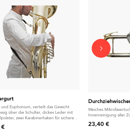
ergurt
Durchziehwischer
nd Euphonium, verteilt das Gewicht
Weiches Mikrofasertuch
über die Schulter, dickes Leder mit
Innenreinigung aller 
ei Karabinerhaken für sicheren
23,40 €
 €
Preis