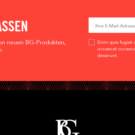
ASSEN
 von neuen BG-Produkten,
Enim quis fugiat 
n.
occaecat occaecat
deserunt.