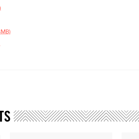
)
3MB)
)
TS