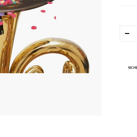
−
SICH