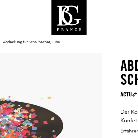
Abdeckung für Schallbecher, Tuba
AB
NICHT V
SC
ACTU
Der Ko
Konfett
Erfahre