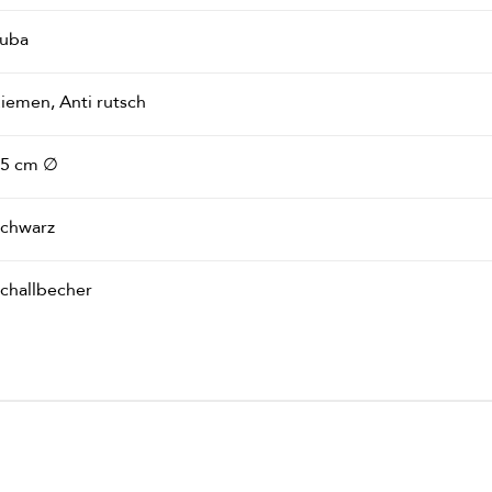
uba
iemen, Anti rutsch
5 cm ∅
chwarz
challbecher