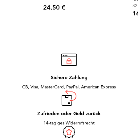
32
24,50 €
Preis
1
Prei
Sichere Zahlung
CB, Visa, MasterCard, PayPal, American Express
Zufrieden oder Geld zurück
14-tägiges Widerrufsrecht