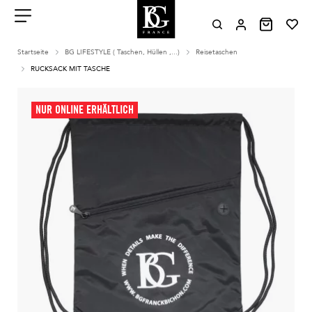
Aller
au
contenu
Menu
Startseite
BG LIFESTYLE ( Taschen, Hüllen ,...)
Reisetaschen
RUCKSACK MIT TASCHE
NUR ONLINE ERHÄLTLICH