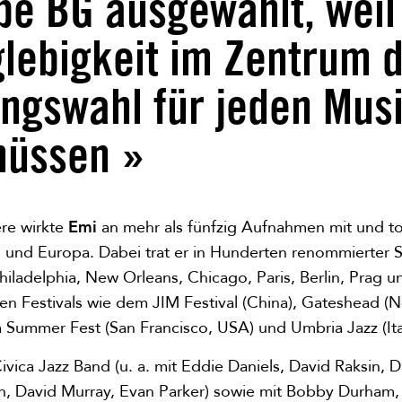
be BG ausgewählt, weil 
lebigkeit im Zentrum 
ngswahl für jeden Mus
müssen »
ere wirkte
Emi
an mehr als fünfzig Aufnahmen mit und to
 und Europa. Dabei trat er in Hunderten renommierter Sp
iladelphia, New Orleans, Chicago, Paris, Berlin, Prag 
n Festivals wie dem JIM Festival (China), Gateshead (N
 Summer Fest (San Francisco, USA) und Umbria Jazz (Ital
Civica Jazz Band (u. a. mit Eddie Daniels, David Raksin,
, David Murray, Evan Parker) sowie mit Bobby Durham,