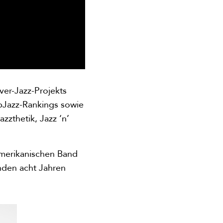
er-Jazz-Projekts
opJazz-Rankings sowie
zzthetik, Jazz ‘n’
amerikanischen Band
enden acht Jahren