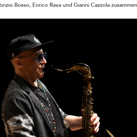
rizio Bosso, Enrico Rava und Gianni Cazzola zusammen