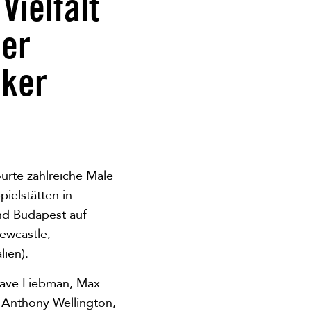
Vielfalt
der
iker
urte zahlreiche Male
ielstätten in
und Budapest auf
ewcastle,
ien).
 Dave Liebman, Max
 Anthony Wellington,