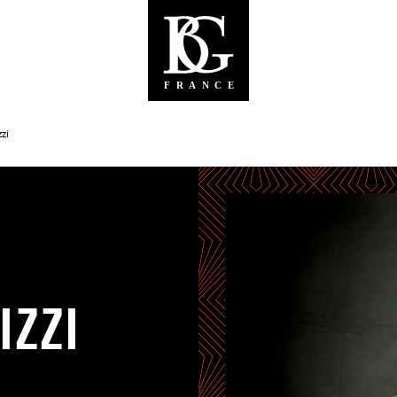
zi
IZZI