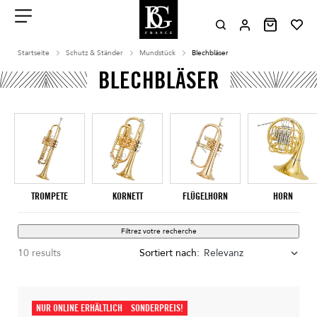
Aller
au
contenu
Menu
Startseite
Schutz & Ständer
Mundstück
Blechbläser
BLECHBLÄSER
TROMPETE
KORNETT
FLÜGELHORN
HORN
Filtrez votre recherche
10 results
Sortiert nach:
Relevanz
NUR ONLINE ERHÄLTLICH
SONDERPREIS!