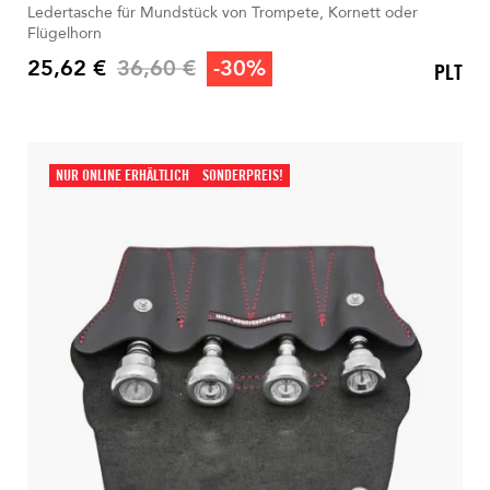
Ledertasche für Mundstück von Trompete, Kornett oder
Flügelhorn
Verkaufspreis
25,62 €
36,60 €
-30%
PLT
Preis
NUR ONLINE ERHÄLTLICH
SONDERPREIS!