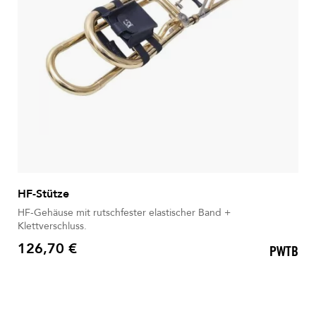
HF-Stütze
HF-Gehäuse mit rutschfester elastischer Band +
Klettverschluss.
126,70 €
PWTB
Preis