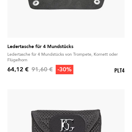
Ledertasche für 4 Mundstücks
Ledertasche für 4 Mundstücks von Trompete, Kornett oder
Flügelhorn
Verkaufspreis
64,12 €
91,60 €
-30%
PLT4
Preis